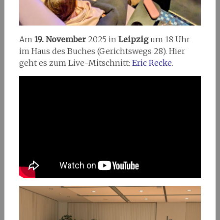
Am
19. November
2025 in
Leipzig
um 18 Uhr
im Haus des Buches (Gerichtswegs 28). Hier
geht es zum Live-Mitschnitt:
Eric Recke
.