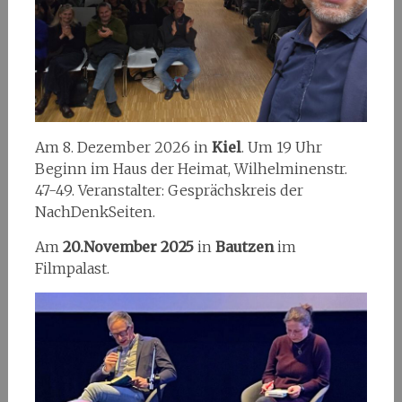
Am 8. Dezember 2026 in
Kiel
. Um 19 Uhr
Beginn im Haus der Heimat, Wilhelminenstr.
47-49. Veranstalter: Gesprächskreis der
NachDenkSeiten.
Am
20.November 2025
in
Bautzen
im
Filmpalast.