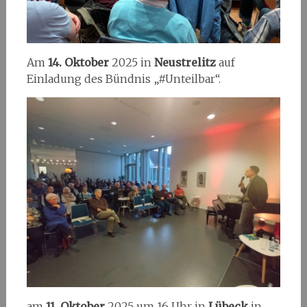
Am
14. Oktober
2025 in
Neustrelitz
auf
Einladung des Bündnis „#Unteilbar“.
am
11. Oktober
2025 um 16 Uhr in
Lübeck
in